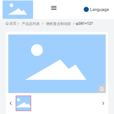
Language
首页
φ381×127
产品总列表
钢铁复合制动鼓
首页
走进恒久
产品中心
应用场景
技术能力
+
新闻中心
加入恒久